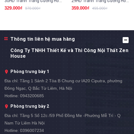
30HD Tranh Tráng Gương Hoa Hướng Dương
29HD Tranh Tráng Gương Hoa Hướng Dương
329.000₫
359.000₫
970.000₫
455.000₫
Thông tin liên hệ mua hàng
Công Ty TNHH Thiết Kế và Thi Công Nội Thất Zen
House
Phòng trưng bày 1
Địa chỉ:
Tầng 1 Sảnh 2 Tòa B Chung cư IA20 Ciputra, phường
Đông Ngạc, Q Bắc Từ Liêm, Hà Nội
Hotline:
0943200685
Phòng trưng bày 2
Địa chỉ:
Tầng 5 Số 12c /59 Phố Đồng Me -Phường Mễ Trì - Q
Nam Từ Liêm Hà Nội
Hotline:
0396007234