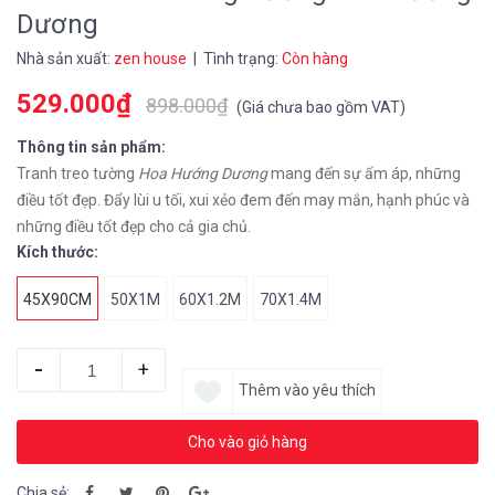
Dương
Nhà sản xuất:
zen house
| Tình trạng:
Còn hàng
529.000₫
898.000₫
(
Giá chưa bao gồm VAT
)
Thông tin sản phẩm:
Tranh treo tường
Hoa Hướng Dương
mang đến sự ấm áp, những
điều tốt đẹp. Đẩy lùi u tối, xui xẻo đem đến may mắn, hạnh phúc và
những điều tốt đẹp cho cả gia chủ.
Kích thước:
45X90CM
50X1M
60X1.2M
70X1.4M
-
+
Thêm vào yêu thích
Cho vào giỏ hàng
Chia sẻ: