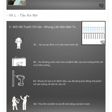
- Vít L - Tắc Ke Nở