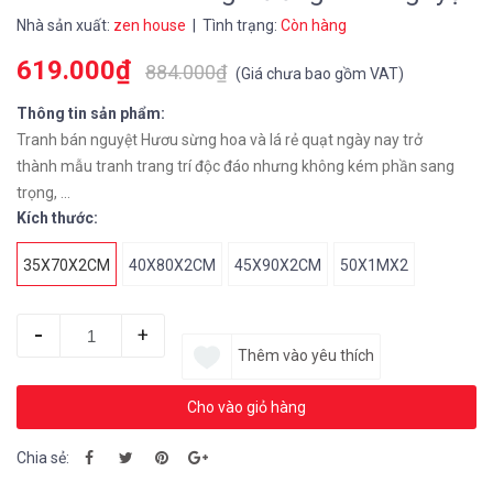
Nhà sản xuất:
zen house
| Tình trạng:
Còn hàng
619.000₫
884.000₫
(
Giá chưa bao gồm VAT
)
Thông tin sản phẩm:
Tranh bán nguyệt Hươu sừng hoa và lá rẻ quạt ngày nay trở
thành mẫu tranh trang trí độc đáo nhưng không kém phần sang
trọng, ...
Kích thước:
35X70X2CM
40X80X2CM
45X90X2CM
50X1MX2
-
+
Thêm vào yêu thích
Cho vào giỏ hàng
Chia sẻ: