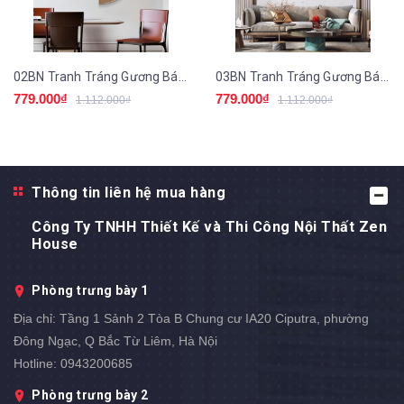
02BN Tranh Tráng Gương Bán Nguyệt Trừu Tượng
03BN Tranh Tráng Gương Bán Nguyệt
779.000₫
779.000₫
1.112.000₫
1.112.000₫
Thông tin liên hệ mua hàng
Công Ty TNHH Thiết Kế và Thi Công Nội Thất Zen
House
Phòng trưng bày 1
Địa chỉ:
Tầng 1 Sảnh 2 Tòa B Chung cư IA20 Ciputra, phường
Đông Ngạc, Q Bắc Từ Liêm, Hà Nội
Hotline:
0943200685
Phòng trưng bày 2