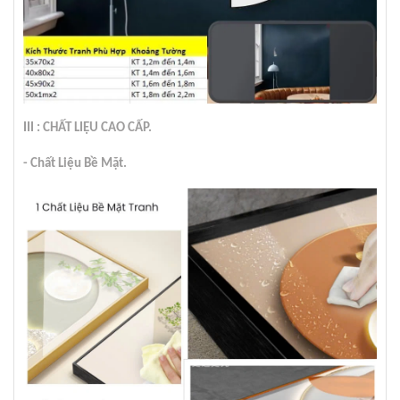
III : CHẤT LIỆU CAO CẤP.
- Chất Liệu Bề Mặt.