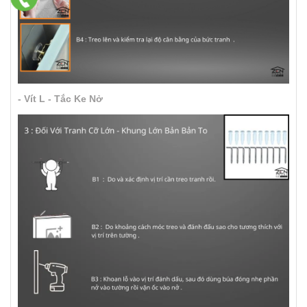
- Vít L - Tắc Ke Nở