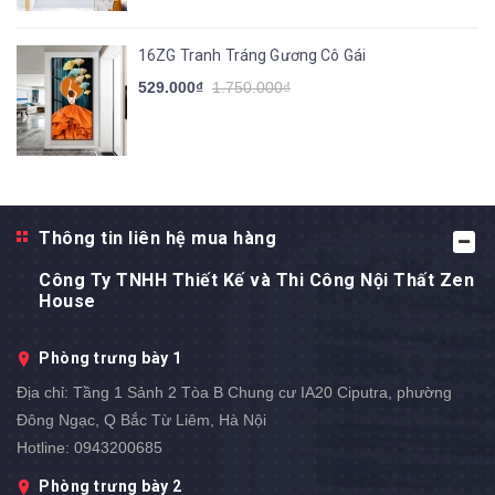
16ZG Tranh Tráng Gương Cô Gái
529.000₫
1.750.000₫
Thông tin liên hệ mua hàng
Công Ty TNHH Thiết Kế và Thi Công Nội Thất Zen
House
Phòng trưng bày 1
Địa chỉ:
Tầng 1 Sảnh 2 Tòa B Chung cư IA20 Ciputra, phường
Đông Ngạc, Q Bắc Từ Liêm, Hà Nội
Hotline:
0943200685
Phòng trưng bày 2