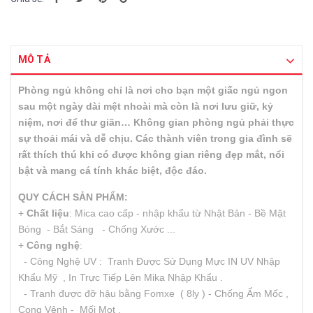
MÔ TẢ
Phòng ngủ không chỉ là nơi cho bạn một giấc ngủ ngon
sau một ngày dài mệt nhoài mà còn là nơi lưu giữ, kỷ
niệm, nơi để thư giãn… Không gian phòng ngủ phải thực
sự thoải mái và dễ chịu. Các thành viên trong gia đình sẽ
rất thích thú khi có được không gian riêng đẹp mắt, nổi
bật và mang cá tính khác biệt, độc đáo.
QUY CÁCH SẢN PHẨM:
+
Chất liệu
: Mica cao cấp - nhập khẩu từ Nhật Bản - Bề Mặt
Bóng - Bắt Sáng - Chống Xước ...
+
Công nghệ
:
- Công Nghệ UV : Tranh Được Sử Dụng Mực IN UV Nhập
Khẩu Mỹ , In Trực Tiếp Lên Mika Nhập Khẩu .
- Tranh được đỡ hậu bằng Fomxe ( 8ly ) - Chống Ẩm Mốc ,
Cong Vênh - Mối Mọt .