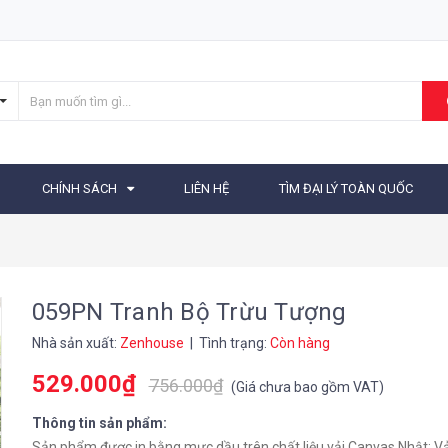
CHÍNH SÁCH
LIÊN HỆ
TÌM ĐẠI LÝ TOÀN QUỐC
059PN Tranh Bộ Trừu Tượng
Nhà sản xuất:
Zenhouse
| Tình trạng:
Còn hàng
529.000₫
756.000₫
(
Giá chưa bao gồm VAT
)
Thông tin sản phẩm:
Sản phẩm được in bằng mực dầu trên chất liệu vải Canvas Nhật: Vải