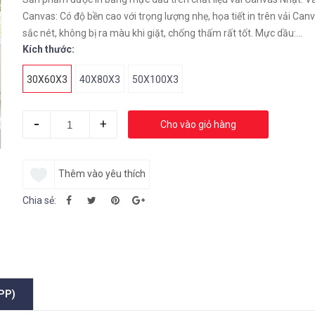
Canvas: Có độ bền cao với trọng lượng nhẹ, họa tiết in trên vải Canv
sắc nét, không bị ra màu khi giặt, chống thấm rất tốt. Mực dầu:...
Kích thước:
30X60X3
40X80X3
50X100X3
-
+
Cho vào giỏ hàng
Thêm vào yêu thích
Chia sẻ:
PP)