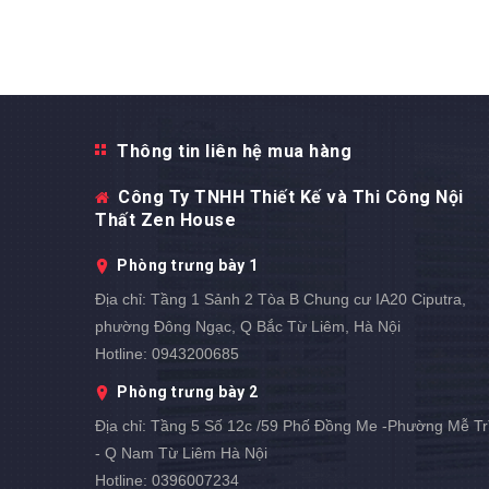
Thông tin liên hệ mua hàng
Công Ty TNHH Thiết Kế và Thi Công Nội
Thất Zen House
Phòng trưng bày 1
Địa chỉ:
Tầng 1 Sảnh 2 Tòa B Chung cư IA20 Ciputra,
phường Đông Ngạc, Q Bắc Từ Liêm, Hà Nội
Hotline:
0943200685
Phòng trưng bày 2
Địa chỉ:
Tầng 5 Số 12c /59 Phố Đồng Me -Phường Mễ Tr
- Q Nam Từ Liêm Hà Nội
Hotline:
0396007234