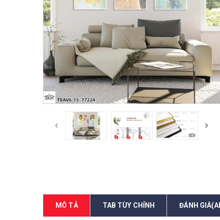
MÔ TẢ
TAB TÙY CHỈNH
ĐÁNH GIÁ(A