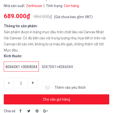
Nhà sản xuất:
Zenhouse
| Tình trạng:
Còn hàng
689.000₫
984.000₫
(
Giá chưa bao gồm VAT
)
Thông tin sản phẩm:
Sản phẩm được in bằng mực dầu trên chất liệu vải Canvas Nhật:
Vải Canvas: Có độ bền cao với trọng lượng nhẹ, họa tiết in trên vải
Canvas rất sắc nét, không bị ra màu khi giặt, chống thấm rất tốt.
Mực dầu:...
Kích thước:
40X60X1 +30X40X4
50X70X1+40X60X4
-
+
Thêm vào yêu thích
Cho vào giỏ hàng
Chia sẻ: