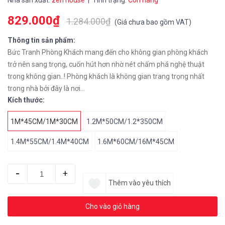
Nhà sản xuất:
zen house
| Tình trạng:
Còn hàng
829.000₫
1.284.000₫
(
Giá chưa bao gồm VAT
)
Thông tin sản phẩm:
Bức Tranh Phòng Khách mang đến cho không gian phòng khách
trở nên sang trọng, cuốn hút hơn nhờ nét chấm phá nghệ thuật
trong không gian..! Phòng khách là không gian trang trọng nhất
trong nhà bởi đây là nơi...
Kích thước:
1M*45CM/1M*30CM
1.2M*50CM/1.2*350CM
1.4M*55CM/1.4M*40CM
1.6M*60CM/16M*45CM
-
+
Thêm vào yêu thích
Cho vào giỏ hàng