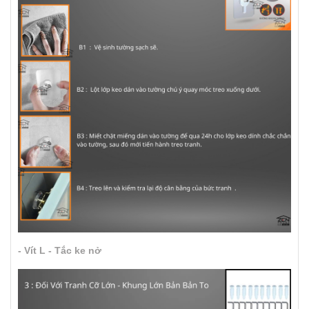
- Vít L - Tắc ke nở