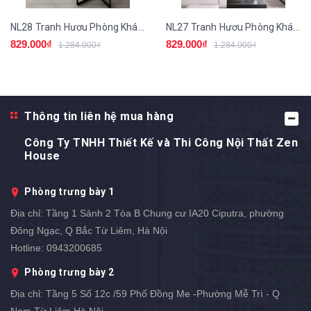
NL28 Tranh Hươu Phòng Khách
NL27 Tranh Hươu Phòng Khách
829.000₫
829.000₫
1.284.000₫
1.284.000₫
Thông tin liên hệ mua hàng
Công Ty TNHH Thiết Kế và Thi Công Nội Thất Zen
House
Phòng trưng bày 1
Địa chỉ:
Tầng 1 Sảnh 2 Tòa B Chung cư IA20 Ciputra, phường
Đông Ngạc, Q Bắc Từ Liêm, Hà Nội
Hotline:
0943200685
Phòng trưng bày 2
Địa chỉ:
Tầng 5 Số 12c /59 Phố Đồng Me -Phường Mễ Trì - Q