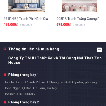
461PN Bộ Tranh Phi Hành Gia.
008PB Tranh Tráng Gương Phòng Ngủ Cho Bé
459.000₫
679.000₫
655.000₫
970.000₫
Thông tin liên hệ mua hàng
Công Ty TNHH Thiết Kế và Thi Công Nội Thất Zen
House
Phòng trưng bày 1
Địa chỉ:
Tầng 1 Sảnh 2 Tòa B Chung cư IA20 Ciputra, phường
Đông Ngạc, Q Bắc Từ Liêm, Hà Nội
Hotline:
0943200685
Phòng trưng bày 2