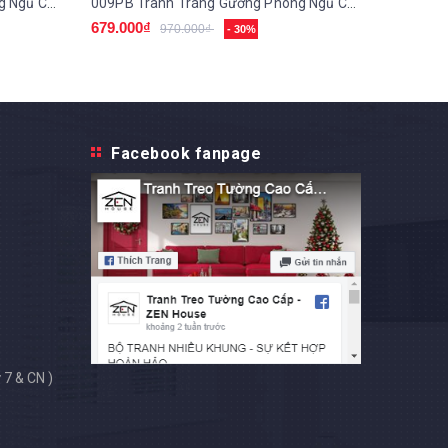
010PB Tranh Tráng Gương Phòng Ngủ Cho Bé
009PB Tranh Tráng Gương Phòng Ngủ Cho Bé
679.000₫
679.000
970.000₫
- 30%
Facebook fanpage
 7 & CN )