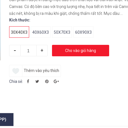
Canvas: Có độ bền cao với trọng lượng nhẹ, họa tiết in trên vải Canv
sắc nét, không bị ra màu khi giặt, chống thấm rất tốt. Mực dầu:...
Kích thước:
30X40X3
40X60X3
50X70X3
60X90X3
-
+
Cho vào giỏ hàng
Thêm vào yêu thích
Chia sẻ:
PP)