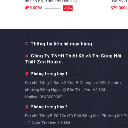
461PN Bộ Tranh Phi Hành Gia.
459.000₫
679.000₫
655.000₫
- 30%
Thông tin liên hệ mua hàng
Công Ty TNHH Thiết Kế và Thi Công Nội
Thất Zen House
Phòng trưng bày 1
Địa chỉ:
Tầng 1 Sảnh 2 Tòa B Chung cư IA20 Ciputra,
phường Đông Ngạc, Q Bắc Từ Liêm, Hà Nội
Hotline:
0943200685
Phòng trưng bày 2
Địa chỉ:
Tầng 5 Số 12c /59 Phố Đồng Me -Phường Mễ Tr
- Q Nam Từ Liêm Hà Nội