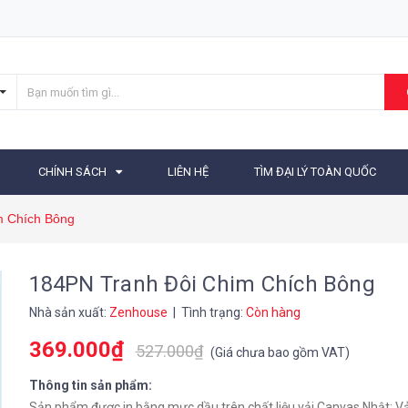
CHÍNH SÁCH
LIÊN HỆ
TÌM ĐẠI LÝ TOÀN QUỐC
m Chích Bông
184PN Tranh Đôi Chim Chích Bông
Nhà sản xuất:
Zenhouse
| Tình trạng:
Còn hàng
369.000₫
527.000₫
(
Giá chưa bao gồm VAT
)
Thông tin sản phẩm:
Sản phẩm được in bằng mực dầu trên chất liệu vải Canvas Nhật: Vải