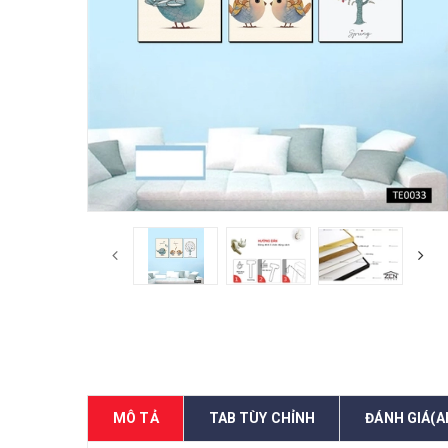
MÔ TẢ
TAB TÙY CHỈNH
ĐÁNH GIÁ(A