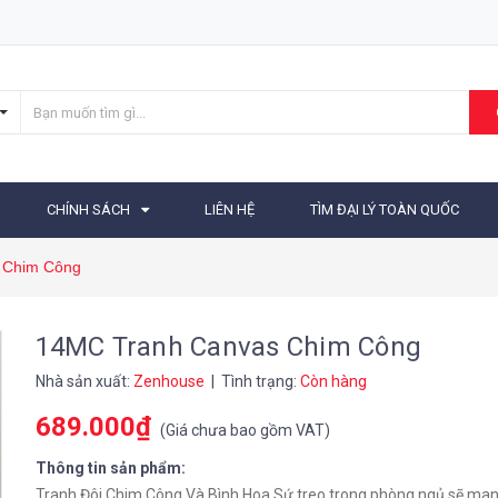
CHÍNH SÁCH
LIÊN HỆ
TÌM ĐẠI LÝ TOÀN QUỐC
 Chim Công
14MC Tranh Canvas Chim Công
Nhà sản xuất:
Zenhouse
| Tình trạng:
Còn hàng
689.000₫
(
Giá chưa bao gồm VAT
)
Thông tin sản phẩm:
Tranh Đôi Chim Công Và Bình Hoa Sứ treo trong phòng ngủ sẽ man