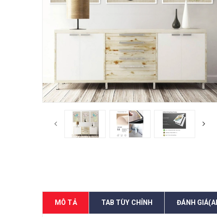
MÔ TẢ
TAB TÙY CHỈNH
ĐÁNH GIÁ(A