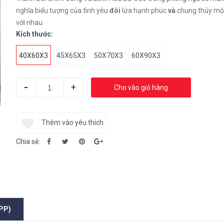
nghĩa biểu tượng của tình yêu
đôi
lứa hạnh phúc
và
chung thủy một
với nhau
Kích thước:
40X60X3
45X65X3
50X70X3
60X90X3
-
+
Cho vào giỏ hàng
Thêm vào yêu thích
Chia sẻ:
PP)