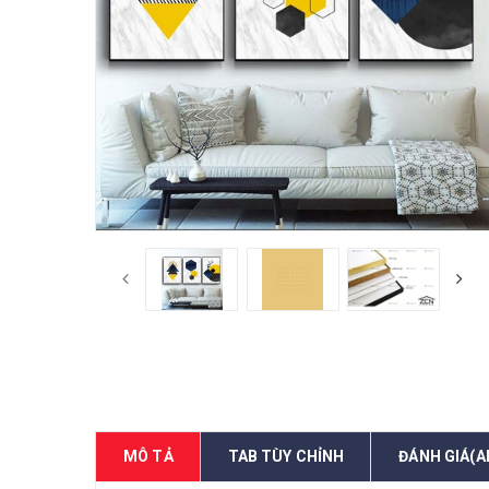
MÔ TẢ
TAB TÙY CHỈNH
ĐÁNH GIÁ(A