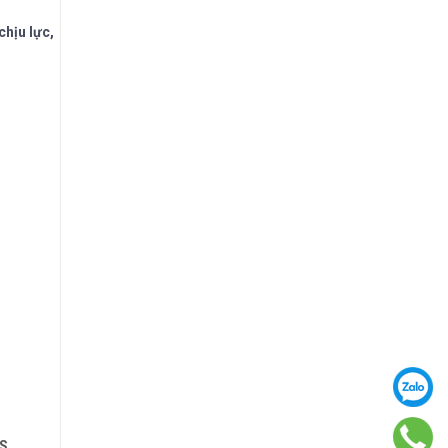
chịu lực,
S