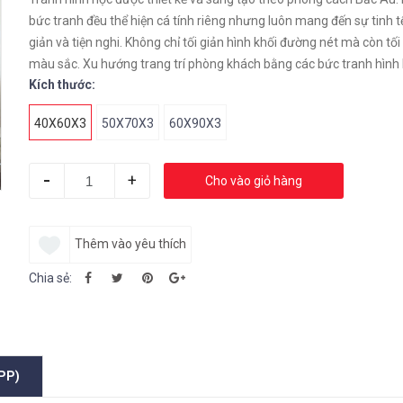
bức tranh đều thể hiện cá tính riêng nhưng luôn mang đến sự tinh tế
giản và tiện nghi. Không chỉ tối giản hình khối đường nét mà còn tối
màu sắc. Xu hướng trang trí phòng khách bằng các bức tranh hình 
Kích thước:
dễ gây nghiện đối với các gia đình Việt hiện đại.
40X60X3
50X70X3
60X90X3
-
+
Cho vào giỏ hàng
Thêm vào yêu thích
Chia sẻ:
PP)