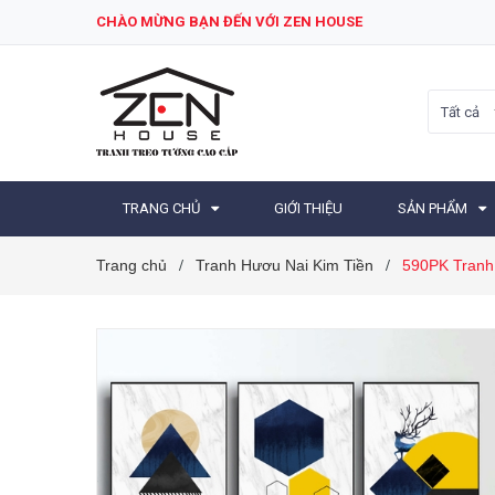
CHÀO MỪNG BẠN ĐẾN VỚI ZEN HOUSE
Tất cả
TRANG CHỦ
GIỚI THIỆU
SẢN PHẨM
Trang chủ
Tranh Hươu Nai Kim Tiền
590PK Tranh
/
/