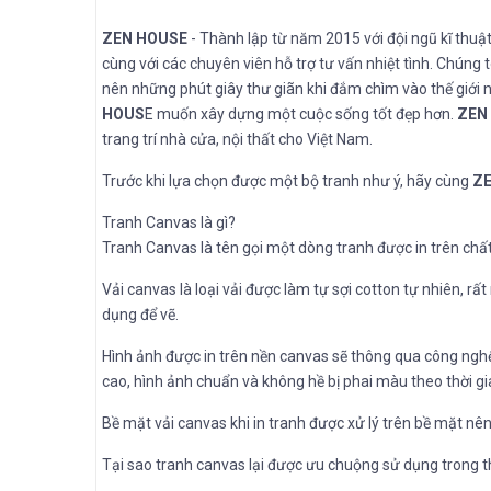
ZEN HOUSE
- Thành lập từ năm 2015 với đội ngũ kĩ thuậ
cùng với các chuyên viên hỗ trợ tư vấn nhiệt tình. Chúng t
nên những phút giây thư giãn khi đắm chìm vào thế giới ng
HOUS
E muốn xây dựng một cuộc sống tốt đẹp hơn.
ZEN
trang trí nhà cửa, nội thất cho Việt Nam.
Trước khi lựa chọn được một bộ tranh như ý, hãy cùng
ZE
Tranh Canvas là gì?
Tranh Canvas là tên gọi một dòng tranh được in trên chất 
Vải canvas là loại vải được làm tự sợi cotton tự nhiên, r
dụng để vẽ.
Hình ảnh được in trên nền canvas sẽ thông qua công nghệ
cao, hình ảnh chuẩn và không hề bị phai màu theo thời 
Bề mặt vải canvas khi in tranh được xử lý trên bề mặt nên
Tại sao tranh canvas lại được ưu chuộng sử dụng trong t