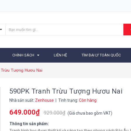
CHÍNH SÁCH
LIÊN HỆ
TÌM ĐẠI LÝ TOÀN QUỐC
 Trừu Tượng Hươu Nai
590PK Tranh Trừu Tượng Hươu Nai
Nhà sản xuất:
Zenhouse
| Tình trạng:
Còn hàng
649.000₫
929.000₫
(
Giá chưa bao gồm VAT
)
Thông tin sản phẩm:
Tranh hình học được thiết kế và sáng tạo theo phong cách Bắc Âu.