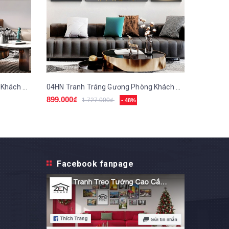
03HN Tranh Tráng Gương Phòng Khách Hươu Tài Lộc
04HN Tranh Tráng Gương Phòng Khách Hươu Tài Lộc
899.000₫
899.000
1.727.000₫
- 48%
Facebook fanpage