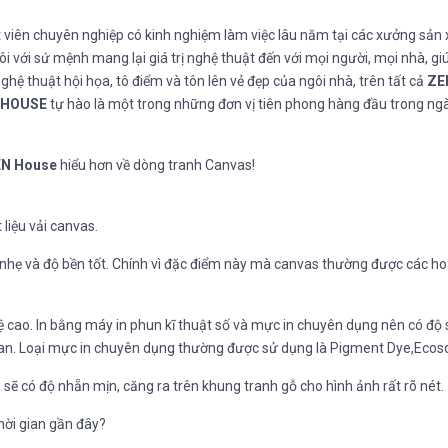
t viên chuyên nghiệp có kinh nghiệm làm việc lâu năm tại các xưởng sản 
ôi với sứ mệnh mang lại giá trị nghệ thuật đến với mọi người, mọi nhà, gi
hệ thuật hội họa, tô điểm và tôn lên vẻ đẹp của ngôi nhà, trên tất cả
ZE
 HOUSE
tự hào là một trong những đơn vị tiên phong hàng đầu trong ng
N House
hiểu hơn về dòng tranh Canvas!
liệu vải canvas.
ất nhẹ và độ bền tốt. Chính vì đặc điểm này mà canvas thường được các ho
 cao. In bằng máy in phun kĩ thuật số và mực in chuyên dụng nên có độ 
gian. Loại mực in chuyên dụng thường được sử dụng là Pigment Dye,Ecoso
 sẽ có độ nhẵn mịn, căng ra trên khung tranh gỗ cho hình ảnh rất rõ nét.
hời gian gần đây?