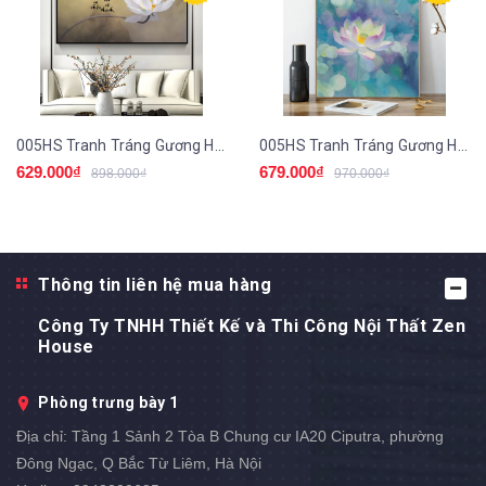
005HS Tranh Tráng Gương Hoa Sen
005HS Tranh Tráng Gương Hoa Sen
629.000₫
679.000₫
898.000₫
970.000₫
Thông tin liên hệ mua hàng
Công Ty TNHH Thiết Kế và Thi Công Nội Thất Zen
House
Phòng trưng bày 1
Địa chỉ:
Tầng 1 Sảnh 2 Tòa B Chung cư IA20 Ciputra, phường
Đông Ngạc, Q Bắc Từ Liêm, Hà Nội