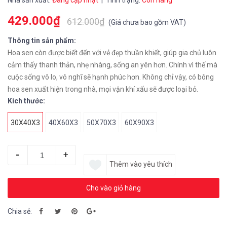
Nhà sản xuất:
Đang cập nhật
| Tình trạng:
Còn hàng
429.000₫
612.000₫
(
Giá chưa bao gồm VAT
)
Thông tin sản phẩm:
Hoa sen còn được biết đến với vẻ đẹp thuần khiết, giúp gia chủ luôn
cảm thấy thanh thản, nhẹ nhàng, sống an yên hơn. Chính vì thế mà
cuộc sống vô lo, vô nghĩ sẽ hạnh phúc hơn. Không chỉ vậy, có bông
hoa sen xuất hiện trong nhà, mọi vận khí xấu sẽ được loại bỏ.
Kích thước:
30X40X3
40X60X3
50X70X3
60X90X3
-
+
Thêm vào yêu thích
Cho vào giỏ hàng
Chia sẻ: