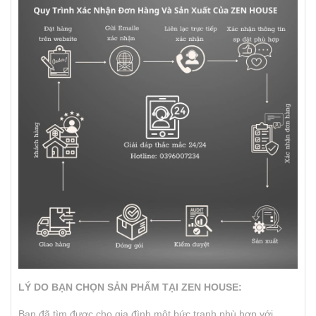
LÝ DO BẠN CHỌN SẢN PHẨM TẠI ZEN HOUSE:
Bạn đã tìm được cho gia đình một bức tranh phù hợp với