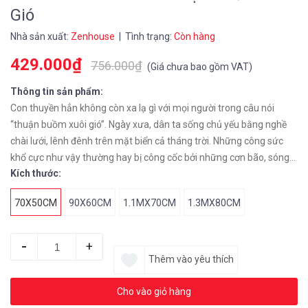
Gió
Nhà sản xuất:
Zenhouse
| Tình trạng:
Còn hàng
429.000₫
756.000₫
(
Giá chưa bao gồm VAT
)
Thông tin sản phẩm:
Con thuyền hẳn không còn xa lạ gì với mọi người trong câu nói
“thuận buồm xuôi gió”. Ngày xưa, dân ta sống chủ yếu bằng nghề
chài lưới, lênh đênh trên mặt biển cả tháng trời. Những công sức
khổ cực như vậy thường hay bị công cốc bởi những cơn bão, sóng
Kích thước:
to gió lớn,.. Bức tranh canvas con thuyền như một lời chúc ngư dân
bình an mạnh khỏe, gặp thời tiết thuận lợi và thu hoạch được nhiều
70X50CM
90X60CM
1.1MX70CM
1.3MX80CM
tôm cá.
-
+
Thêm vào yêu thích
Cho vào giỏ hàng