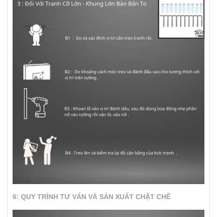
6: QUY TRÌNH TƯ VẤN VÀ SẢN XUẤT CHẶT CHẼ