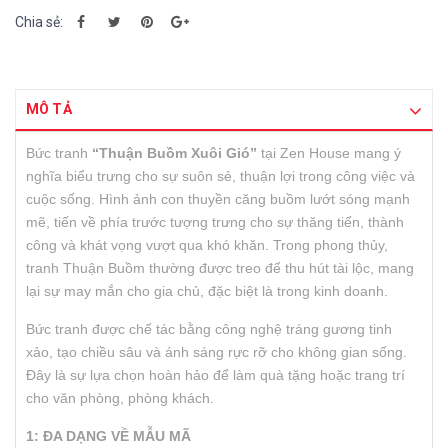
Chia sẻ:
MÔ TẢ
Bức tranh
“Thuận Buồm Xuôi Gió”
tại Zen House mang ý
nghĩa biểu trưng cho sự suôn sẻ, thuận lợi trong công việc và
cuộc sống. Hình ảnh con thuyền căng buồm lướt sóng mạnh
mẽ, tiến về phía trước tượng trưng cho sự thăng tiến, thành
công và khát vọng vượt qua khó khăn. Trong phong thủy,
tranh Thuận Buồm thường được treo để thu hút tài lộc, mang
lại sự may mắn cho gia chủ, đặc biệt là trong kinh doanh.
Bức tranh được chế tác bằng công nghệ tráng gương tinh
xảo, tạo chiều sâu và ánh sáng rực rỡ cho không gian sống.
Đây là sự lựa chọn hoàn hảo để làm quà tặng hoặc trang trí
cho văn phòng, phòng khách.
1: ĐA DẠNG VỀ MẪU MÃ