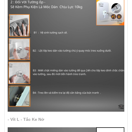
- Vít L - Tắc Ke Nở