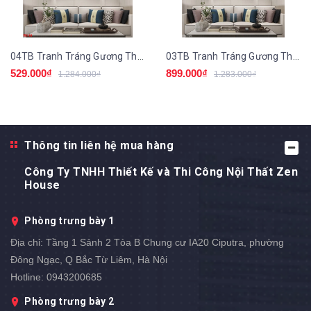
04TB Tranh Tráng Gương Thuận Buồm Xuôi Gió
03TB Tranh Tráng Gương Thuận Buồm Xuôi Gió
529.000₫
899.000₫
1.284.000₫
1.283.000₫
Thông tin liên hệ mua hàng
Công Ty TNHH Thiết Kế và Thi Công Nội Thất Zen
House
Phòng trưng bày 1
Địa chỉ:
Tầng 1 Sảnh 2 Tòa B Chung cư IA20 Ciputra, phường
Đông Ngạc, Q Bắc Từ Liêm, Hà Nội
Hotline:
0943200685
Phòng trưng bày 2