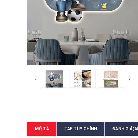
MÔ TẢ
TAB TÙY CHỈNH
ĐÁNH GIÁ(A