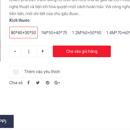
nghệ thuật và tiện ích hòa quyện một cách hoàn hảo. Với công ngh
tiên tiến, mỗi chi tiết của chú gấu được...
Kích thước:
80*40+30*50
1M*50+40*70
1.2M*60+50*90
1.4M*70+60
-
+
Cho vào giỏ hàng
Thêm vào yêu thích
Chia sẻ:
PP)