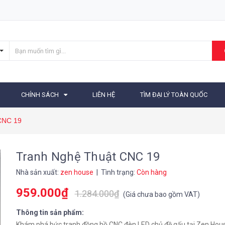
CHÍNH SÁCH
LIÊN HỆ
TÌM ĐẠI LÝ TOÀN QUỐC
CNC 19
Tranh Nghệ Thuật CNC 19
Nhà sản xuất:
zen house
| Tình trạng:
Còn hàng
959.000₫
1.284.000₫
(
Giá chưa bao gồm VAT
)
Thông tin sản phẩm:
Khám phá bức tranh đồng hồ CNC đèn LED chủ đề gấu tại Zen Hous