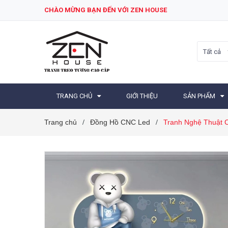
CHÀO MỪNG BẠN ĐẾN VỚI ZEN HOUSE
Tất cả
TRANG CHỦ
GIỚI THIỆU
SẢN PHẨM
Trang chủ
Đồng Hồ CNC Led
Tranh Nghệ Thuật 
/
/