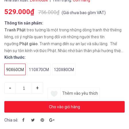
Nhà sản xuất:
Zenhouse
| Tình trạng:
Còn hàng
529.000₫
756.000₫
(
Giá chưa bao gồm VAT
)
Thông tin sản phẩm:
Tranh
Phật
treo tường là một trong những dòng tranh thờ thiêng
liêng, có ý nghĩa quan trọng đối với những người theo tín
ngưỡng
Phật giáo
. Tranh mang đến sự an lạc và sâu lắng. Thể
hiện sự tôn kính với Đức Phật. Nhắc nhở bản thân phải hướng thiện,
Kích thước:
làm những việc tốt cho mọi người.......
90X60CM
110X70CM
120X80CM
-
+
Thêm vào yêu thích
Cho vào giỏ hàng
Chia sẻ: