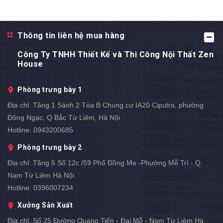
Thông tin liên hệ mua hàng
Công Ty TNHH Thiết Kế và Thi Công Nội Thất Zen
House
Phòng trưng bày 1
Địa chỉ:
Tầng 1 Sảnh 2 Tòa B Chung cư IA20 Ciputra, phường
Đông Ngạc, Q Bắc Từ Liêm, Hà Nội
Hotline:
0943200685
Phòng trưng bày 2
Địa chỉ:
Tầng 5 Số 12c /59 Phố Đồng Me -Phường Mễ Trì - Q
Nam Từ Liêm Hà Nội
Hotline:
0396007234
Xưởng Sản Xuất
Địa chỉ:
Số 25 Đường Quang Tiến - Đại Mỗ - Nam Từ Liêm Hà