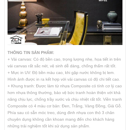
THÔNG TIN SẢN PHẨM:
+ Vải canvas: Có độ bền cao, trọng lượng nhẹ, họa tiết in trên
vải canvas rất sắc nét, vệ sinh dễ dàng, chống thấm rất tốt.
+ Mực in UV: Độ bền màu cao, khi gặp nước không bị lem.
Hình ảnh được in ra kết hợp với vải canvas có độ chi tiết cao.
+ Khung tranh: Được làm từ nhựa Composite có tính cơ lý cao
hơn nhựa thông thường, bảo vệ bức tranh hoàn thiện với khả
năng chịu lực, chống trầy xước và chịu nhiệt rất tốt. Viền tranh
Composite có 4 màu cơ bản: Đen, Trắng, Vàng Đồng, Giả Gỗ.
Phía sau có sẵn móc treo, dùng đinh nhựa con thỏ 3 chân
chuyên dụng không cần khoan mang đến cho khách hàng
những trải nghiệm tốt khi sử dụng sản phẩm.