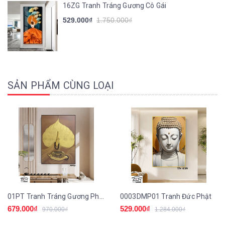
16ZG Tranh Tráng Gương Cô Gái
529.000₫
1.750.000₫
SẢN PHẨM CÙNG LOẠI
01PT Tranh Tráng Gương Phòng Thờ Lá Bồ Đề
0003DMP01 Tranh Đức Phật
679.000₫
529.000₫
970.000₫
1.284.000₫