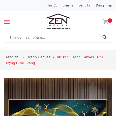
Tin tức
Liên hệ
Đăng ký
Đăng nhập
Trang chủ
Tranh Canvas
0018PK Tranh Canvas Trừu
/
/
Tượng Hươu Vàng