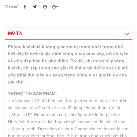
Chia sẻ:
MÔ TẢ
Phòng khách là không gian trang trọng nhất trong nhà
bởi đây là nơi cả gia đình cùng nhau sum vầy, trò chuyện
và đón tiếp bạn bè ghé thăm. Do đó, khi trang trí phòng
khách, chỉ tập trung vào yếu tố thẩm mỹ thôi chưa đủ mà
còn phải thể hiện sự sang trọng cũng như quyền uy của
gia chủ.
THÔNG TIN SẢN PHẨM:
+ Vải canvas: Có độ bền cao, trọng lượng nhẹ, họa tiết in trên
vải canvas rất sắc nét,vệ sinh dễ dàng, chống thấm rất tốt.
+ Mực in UV: Độ bền màu cao, khi gặp nước không bị lem.
Hình ảnh được in ra kết hợp với vải canvas có độ chi tiết cao.
+ Khung tranh: Được làm từ nhựa Composite có tính cơ lý cao
hơn nhựa thông thường, bảo vệ bức tranh hoàn thiện với khả