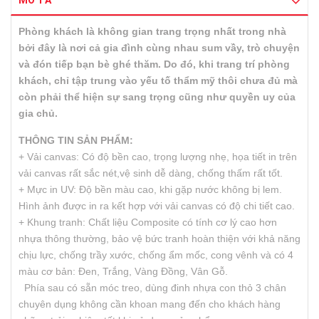
MÔ TẢ
Phòng khách là không gian trang trọng nhất trong nhà
bởi đây là nơi cả gia đình cùng nhau sum vầy, trò chuyện
và đón tiếp bạn bè ghé thăm. Do đó, khi trang trí phòng
khách, chỉ tập trung vào yếu tố thẩm mỹ thôi chưa đủ mà
còn phải thể hiện sự sang trọng cũng như quyền uy của
gia chủ.
THÔNG TIN SẢN PHẨM:
+ Vải canvas: Có độ bền cao, trọng lượng nhẹ, họa tiết in trên
vải canvas rất sắc nét,vệ sinh dễ dàng, chống thấm rất tốt.
+ Mực in UV: Độ bền màu cao, khi gặp nước không bị lem.
Hình ảnh được in ra kết hợp với vải canvas có độ chi tiết cao.
+ Khung tranh: Chất liệu Composite có tính cơ lý cao hơn
nhựa thông thường, bảo vệ bức tranh hoàn thiện với khả năng
chịu lực, chống trầy xước, chống ẩm mốc, cong vênh và có 4
màu cơ bản: Đen, Trắng, Vàng Đồng, Vân Gỗ.
Phía sau có sẵn móc treo, dùng đinh nhựa con thỏ 3 chân
chuyên dụng không cần khoan mang đến cho khách hàng