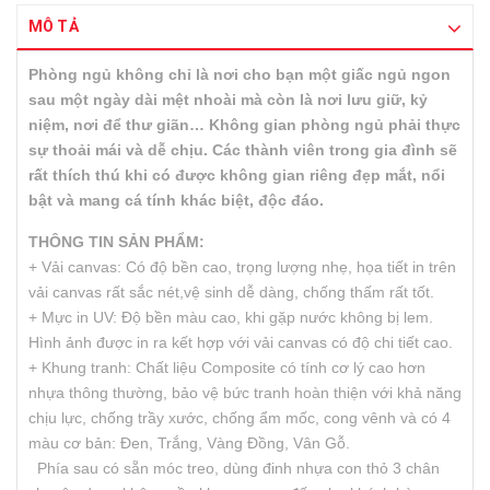
MÔ TẢ
Phòng ngủ không chỉ là nơi cho bạn một giấc ngủ ngon
sau một ngày dài mệt nhoài mà còn là nơi lưu giữ, kỷ
niệm, nơi để thư giãn… Không gian phòng ngủ phải thực
sự thoải mái và dễ chịu. Các thành viên trong gia đình sẽ
rất thích thú khi có được không gian riêng đẹp mắt, nổi
bật và mang cá tính khác biệt, độc đáo.
THÔNG TIN SẢN PHẨM:
+ Vải canvas: Có độ bền cao, trọng lượng nhẹ, họa tiết in trên
vải canvas rất sắc nét,vệ sinh dễ dàng, chống thấm rất tốt.
+ Mực in UV: Độ bền màu cao, khi gặp nước không bị lem.
Hình ảnh được in ra kết hợp với vải canvas có độ chi tiết cao.
+ Khung tranh: Chất liệu Composite có tính cơ lý cao hơn
nhựa thông thường, bảo vệ bức tranh hoàn thiện với khả năng
chịu lực, chống trầy xước, chống ẩm mốc, cong vênh và có 4
màu cơ bản: Đen, Trắng, Vàng Đồng, Vân Gỗ.
Phía sau có sẵn móc treo, dùng đinh nhựa con thỏ 3 chân