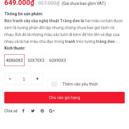
649.000₫
927.000₫
(
Giá chưa bao gồm VAT
)
Thông tin sản phẩm:
Bức tranh cây cầu nghệ thuật Trắng
đen là
hai màu cơ bản được
xem là tương phản đối lập nhưng chúng chưa bao giờ tách rời
nhau. Bởi đó là những màu sắc luôn đi kèm để tôn lên vẻ đẹp của
nhau và là hai màu chủ đạo trong
tranh
treo tường
trắng
đen
-
Kích thước:
dòng
tranh
mang hơi hướng cổ điển
40X60X3
50X70X3
60X90X3
-
+
Thêm vào yêu thích
Cho vào giỏ hàng
Chia sẻ: