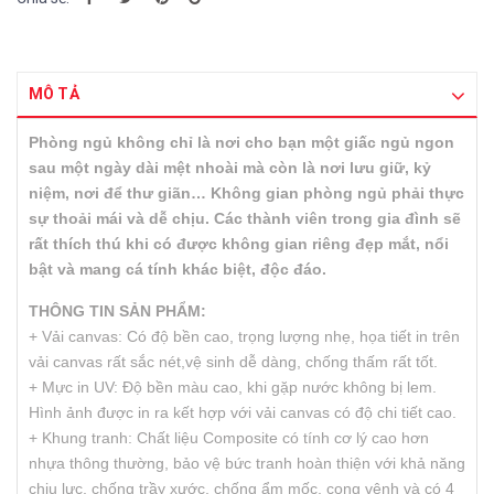
MÔ TẢ
Phòng ngủ không chỉ là nơi cho bạn một giấc ngủ ngon
sau một ngày dài mệt nhoài mà còn là nơi lưu giữ, kỷ
niệm, nơi để thư giãn… Không gian phòng ngủ phải thực
sự thoải mái và dễ chịu. Các thành viên trong gia đình sẽ
rất thích thú khi có được không gian riêng đẹp mắt, nổi
bật và mang cá tính khác biệt, độc đáo.
THÔNG TIN SẢN PHẨM:
+ Vải canvas: Có độ bền cao, trọng lượng nhẹ, họa tiết in trên
vải canvas rất sắc nét,vệ sinh dễ dàng, chống thấm rất tốt.
+ Mực in UV: Độ bền màu cao, khi gặp nước không bị lem.
Hình ảnh được in ra kết hợp với vải canvas có độ chi tiết cao.
+ Khung tranh: Chất liệu Composite có tính cơ lý cao hơn
nhựa thông thường, bảo vệ bức tranh hoàn thiện với khả năng
chịu lực, chống trầy xước, chống ẩm mốc, cong vênh và có 4